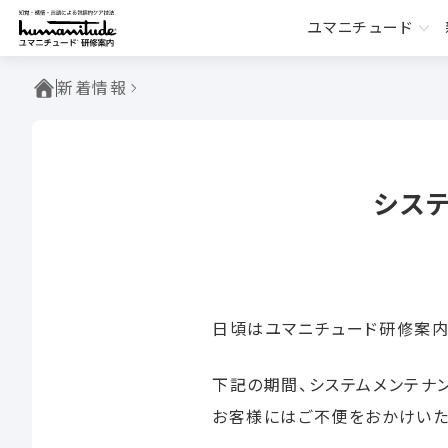
S
ユマニチュード
k
i
ユマニチュード研修案
p
新着情報
t
o
c
o
システ
n
t
e
n
t
日頃はユマニチュード研修案内
下記の期間、システムメンテナ
お客様にはご不便をおかけいた