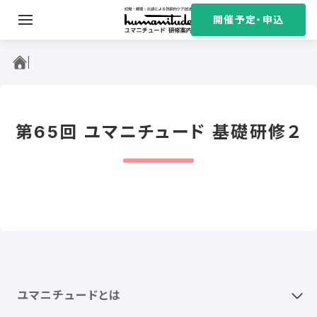
S
開催予定・申込
k
i
ユマニチュード研修案内
p
t
o
c
第65回 ユマニチュード 基礎研修２
o
n
t
e
n
t
ユマニチュードとは