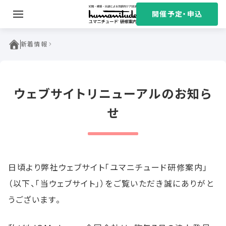
S
開催予定・申込
k
i
ユマニチュード研修案内
p
新着情報
t
o
c
ウェブサイトリニューアルのお知ら
o
n
せ
t
e
n
t
日頃より弊社ウェブサイト「ユマニチュード研修案内」
（以下、「当ウェブサイト」）をご覧いただき誠にありがと
うございます。