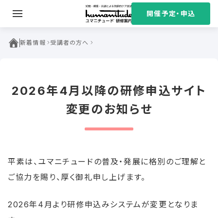
S
開催予定・申込
k
i
ユマニチュード研修案内
p
新着情報
受講者の方へ
t
o
c
2026年4月以降の研修申込サイト
o
n
変更のお知らせ
t
e
n
t
平素は、ユマニチュードの普及・発展に格別のご理解と
ご協力を賜り、厚く御礼申し上げます。
2026年4月より研修申込みシステムが変更となりま