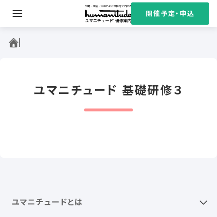
S
開催予定・申込
k
i
ユマニチュード研修案内
p
t
o
c
ユマニチュード 基礎研修３
o
n
t
e
n
t
ユマニチュードとは