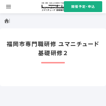
S
開催予定・申込
k
i
ユマニチュード研修案内
p
t
o
c
福岡市専門職研修 ユマニチュード
o
n
基礎研修２
t
e
n
t