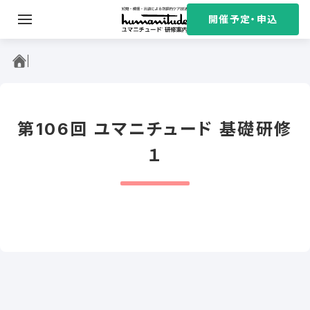
S
開催予定・申込
k
i
ユマニチュード研修案内
p
t
o
c
第106回 ユマニチュード 基礎研修
o
n
１
t
e
n
t