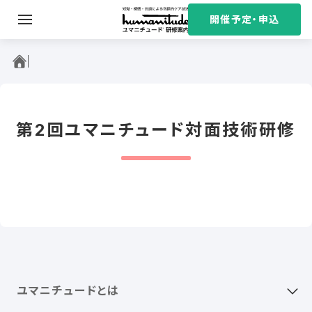
S
開催予定・申込
k
i
ユマニチュード研修案内
p
t
o
c
第2回ユマニチュード対面技術研修
o
n
t
e
n
t
ユマニチュードとは