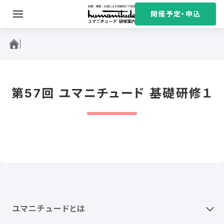
S
開催予定・申込
k
i
ユマニチュード研修案内
p
t
o
c
第57回 ユマニチュード 基礎研修１
o
n
t
e
n
t
ユマニチュードとは